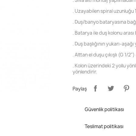
. Sıva altı montaj yapılmadan 
. Uzayabilen spiral uzunluğu
. Duş/banyo bataryasına bağla
. Batarya ile duş kolonu aras
. Duş başlığının yukarı-aşağı 
. Alttan el duşu çıkışlı (G 1/2
. Kolon üzerindeki 2 yollu yön
yönlendirir.
Paylaş
Güvenlik politikası
Teslimat politikası