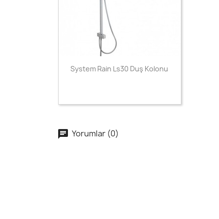
Hızlı Görünüm

System Rain Ls30 Duş Kolonu
Yorumlar (0)