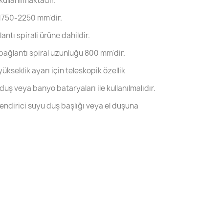
kullanılmaktadır.
 1750-2250 mm'dir.
ntı spirali ürüne dahildir.
ı bağlantı spiral uzunluğu 800 mm'dir.
yükseklik ayarı için teleskopik özellik
") duş veya banyo bataryaları ile kullanılmalıdır.
lendirici suyu duş başlığı veya el duşuna