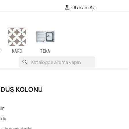

Oturum Aç
I
KARO
TEKA
search
5 DUŞ KOLONU
ir.
ldir.