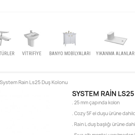
TÜRLER
VITRIFIYE
BANYO MOBILYALARI
YIKANMA ALANLAR
System Rain Ls25 Duş Kolonu
SYSTEM RAIN LS2
. 25 mm çapında kolon
. Cozy 5F el duşu ürüne dahild
. Rain L duş başlığı ürüne dahi