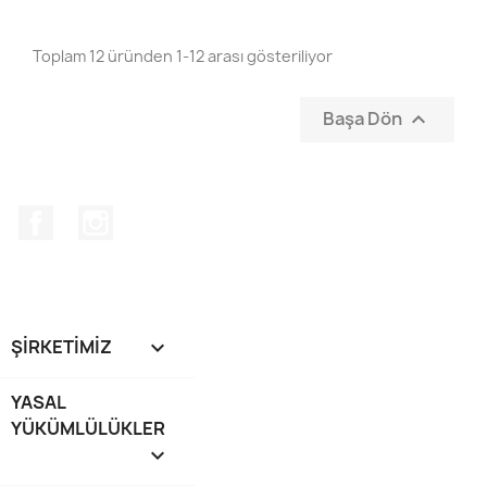
Toplam 12 üründen 1-12 arası gösteriliyor
Başa Dön

Facebook
Instagram
ŞIRKETIMIZ

YASAL
YÜKÜMLÜLÜKLER
