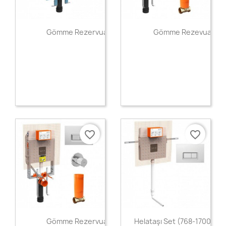
Hızlı Görünüm
Hızlı Görünüm


Gömme Rezervuar
Gömme Rezevuar
favorite_border
favorite_border
Hızlı Görünüm
Hızlı Görünüm


Gömme Rezervuar
Helataşı Set (768-1700-01 +